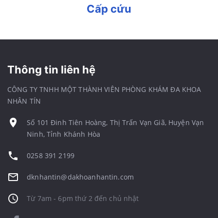
Cấp cứu
Thông tin liên hệ
CÔNG TY TNHH MỘT THÀNH VIÊN PHÒNG KHÁM ĐA KHOA
NHÂN TÍN
Số 101 Đinh Tiên Hoàng, Thị Trấn Vạn Giã, Huyện Vạn
Ninh, Tỉnh Khánh Hòa
0258 391 2199
dknhantin@dakhoanhantin.com
Từ 7am - 6pm thứ 2 đến chủ nhật