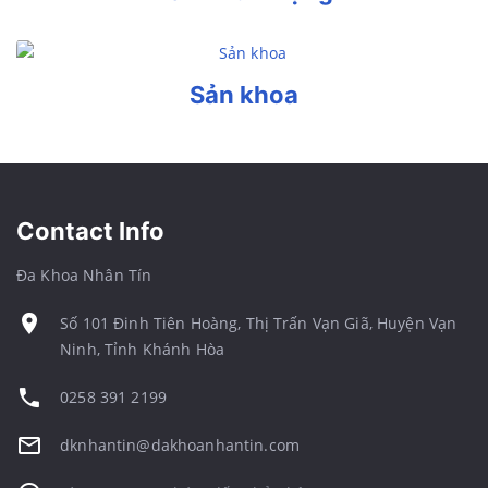
Sản khoa
Contact Info
Đa Khoa Nhân Tín
Số 101 Đinh Tiên Hoàng, Thị Trấn Vạn Giã, Huyện Vạn
Ninh, Tỉnh Khánh Hòa
0258 391 2199
dknhantin@dakhoanhantin.com